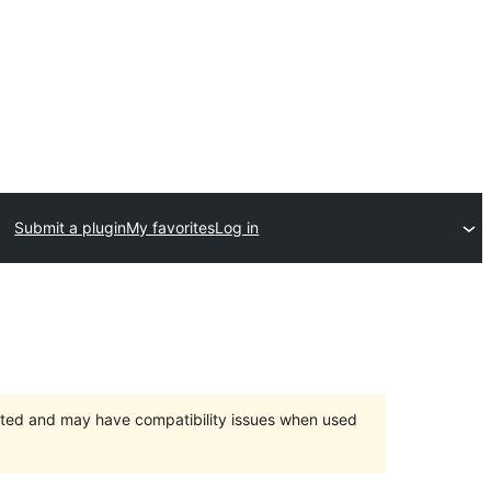
Submit a plugin
My favorites
Log in
orted and may have compatibility issues when used