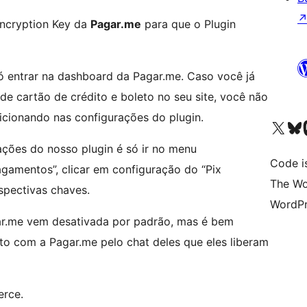
Encryption Key da
Pagar.me
para que o Plugin
 só entrar na dashboard da Pagar.me. Caso você já
cartão de crédito e boleto no seu site, você não
icionando nas configurações do plugin.
Visit our X (formerly 
Visit ou
Vi
ações do nosso plugin é só ir no menu
Code i
amentos”, clicar em configuração do “Pix
The Wo
spectivas chaves.
WordPr
ar.me vem desativada por padrão, mas é bem
ato com a Pagar.me pelo chat deles que eles liberam
rce.