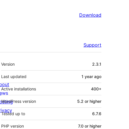
Download
Support
Meta
Version
2.3.1
Last updated
1 year
ago
bout
Active installations
400+
ews
osting
WordPress version
5.2 or higher
rivacy
Tested up to
6.7.6
PHP version
7.0 or higher