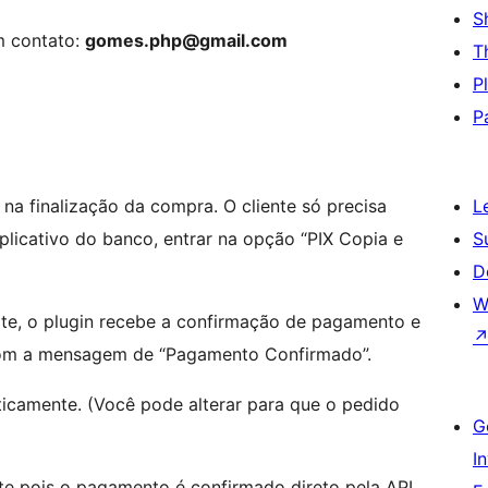
S
m contato:
gomes.php@gmail.com
T
P
P
a finalização da compra. O cliente só precisa
L
aplicativo do banco, entrar na opção “PIX Copia e
S
D
W
site, o plugin recebe a confirmação de pagamento e
om a mensagem de “Pagamento Confirmado”.
icamente. (Você pode alterar para que o pedido
G
I
te pois o pagamento é confirmado direto pela API