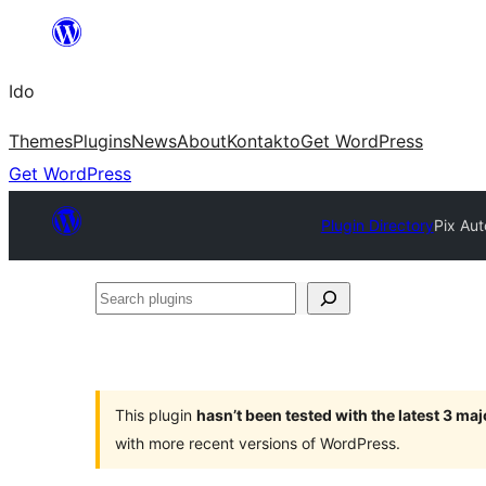
Skip
to
Ido
content
Themes
Plugins
News
About
Kontakto
Get WordPress
Get WordPress
Plugin Directory
Pix Au
Search
plugins
This plugin
hasn’t been tested with the latest 3 ma
with more recent versions of WordPress.