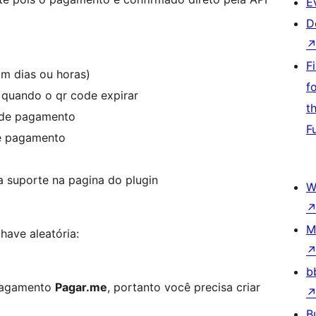
E
D
F
m dias ou horas)
f
 quando o qr code expirar
t
a de pagamento
F
de pagamento
ia suporte na pagina do plugin
W
M
have aleatória:
b
 pagamento
Pagar.me
, portanto você precisa criar
B