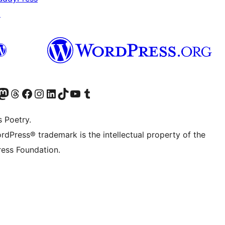
↗
Twitter) account
r Bluesky account
sit our Mastodon account
Visit our Threads account
Visit our Facebook page
Visit our Instagram account
Visit our LinkedIn account
Visit our TikTok account
Visit our YouTube channel
Visit our Tumblr account
s Poetry.
rdPress® trademark is the intellectual property of the
ess Foundation.