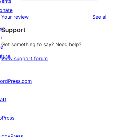
2-
vents
1
reviews
star
onate
1-
reviews
Your review
See all
reviews
↗
star
ive
Support
review
or
Got something to say? Need help?
he
uture
View support forum
ordPress.com
↗
att
↗
bPress
↗
uddyPress