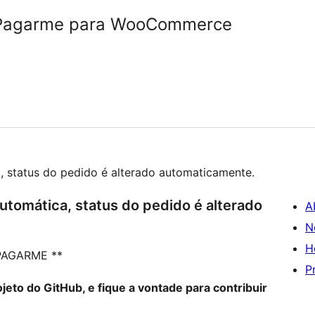
 Pagarme para WooCommerce
status do pedido é alterado automaticamente.
omática, status do pedido é alterado
A
N
H
PAGARME **
P
jeto do GitHub, e fique a vontade para contribuir