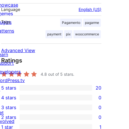
howcase
Language
English (US)
hemes
lugins
Tags
Pagamento
pagarme
atterns
payment
pix
woocommerce
Advanced View
earn
Ratings
upport
evelopers
4.8
out of 5 stars.
ordPress.tv
5 stars
20
↗
20
4 stars
0
5-
0
3 stars
0
star
4-
0
et
2 stars
0
reviews
star
3-
0
nvolved
1 star
1
reviews
star